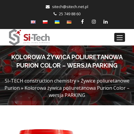
cetis
tis@h
n.hce
lp.te
25 749 88 60
KOLOROWA ŻYWICA POLIURETANOWA
PURION COLOR – WERSJA PARKING
SI-TECH construction chemistry
»
Żywice poliuretanowe
Purion
»
Kolorowa żywica poliuretanowa Purion Color –
wersja PARKING