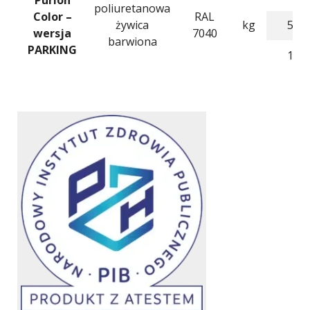
poliuretanowa
Color –
RAL
żywica
kg
5
wersja
7040
barwiona
PARKING
1